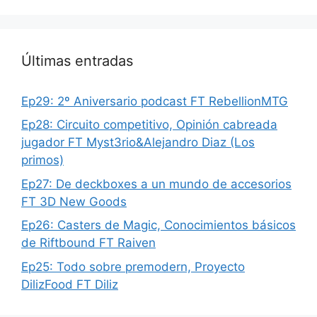
Últimas entradas
Ep29: 2º Aniversario podcast FT RebellionMTG
Ep28: Circuito competitivo, Opinión cabreada
jugador FT Myst3rio&Alejandro Diaz (Los
primos)
Ep27: De deckboxes a un mundo de accesorios
FT 3D New Goods
Ep26: Casters de Magic, Conocimientos básicos
de Riftbound FT Raiven
Ep25: Todo sobre premodern, Proyecto
DilizFood FT Diliz