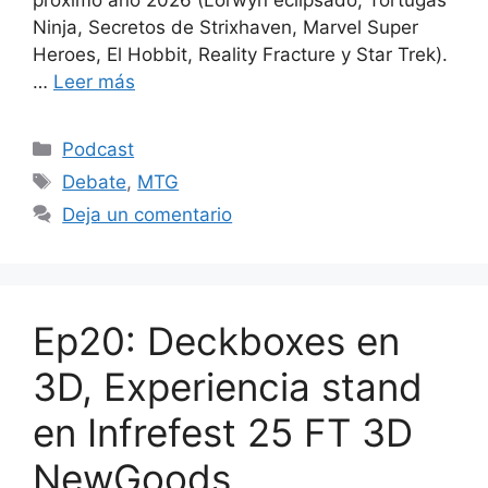
próximo año 2026 (Lorwyn eclipsado, Tortugas
Ninja, Secretos de Strixhaven, Marvel Super
Heroes, El Hobbit, Reality Fracture y Star Trek).
…
Leer más
Categorías
Podcast
Etiquetas
Debate
,
MTG
Deja un comentario
Ep20: Deckboxes en
3D, Experiencia stand
en Infrefest 25 FT 3D
NewGoods