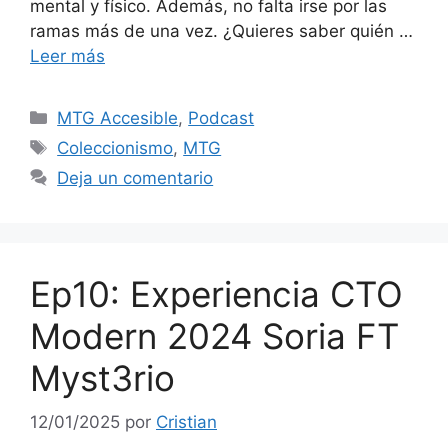
mental y físico. Además, no falta irse por las
ramas más de una vez. ¿Quieres saber quién …
Leer más
Categorías
MTG Accesible
,
Podcast
Etiquetas
Coleccionismo
,
MTG
Deja un comentario
Ep10: Experiencia CTO
Modern 2024 Soria FT
Myst3rio
12/01/2025
por
Cristian