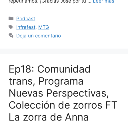
repetiríamos. ¡Gracias Jose por tu …
Leer más
Categorías
Podcast
Etiquetas
Infrefest
,
MTG
Deja un comentario
Ep18: Comunidad
trans, Programa
Nuevas Perspectivas,
Colección de zorros FT
La zorra de Anna