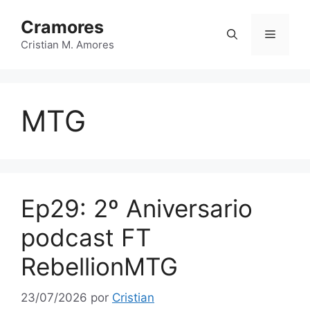
Saltar
Cramores
al
Menú
contenido
Cristian M. Amores
MTG
Ep29: 2º Aniversario
podcast FT
RebellionMTG
23/07/2026
por
Cristian