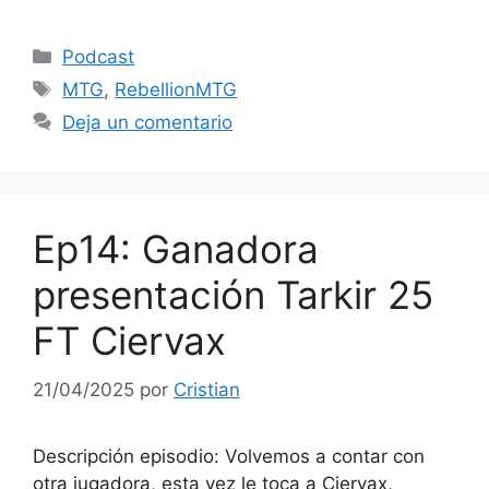
Categorías
Podcast
Etiquetas
MTG
,
RebellionMTG
Deja un comentario
Ep14: Ganadora
presentación Tarkir 25
FT Ciervax
21/04/2025
por
Cristian
Descripción episodio: Volvemos a contar con
otra jugadora, esta vez le toca a Ciervax,