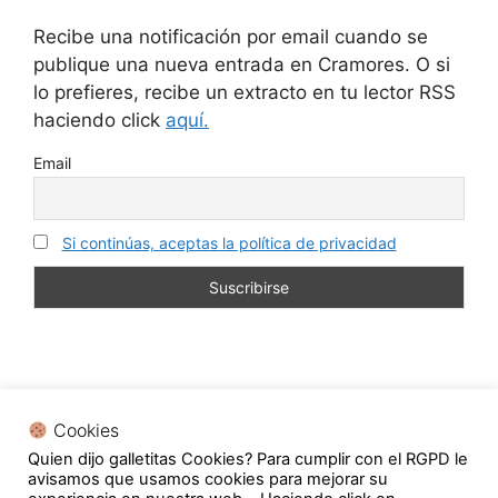
Recibe una notificación por email cuando se
publique una nueva entrada en Cramores. O si
lo prefieres, recibe un extracto en tu lector RSS
haciendo click
aquí.
Email
Si continúas, aceptas la política de privacidad
Cookies
Quien dijo galletitas Cookies? Para cumplir con el RGPD le
En calidad de Afiliado de Amazon, obtengo ingresos
avisamos que usamos cookies para mejorar su
por las compras adscritas que cumplen los requisitos