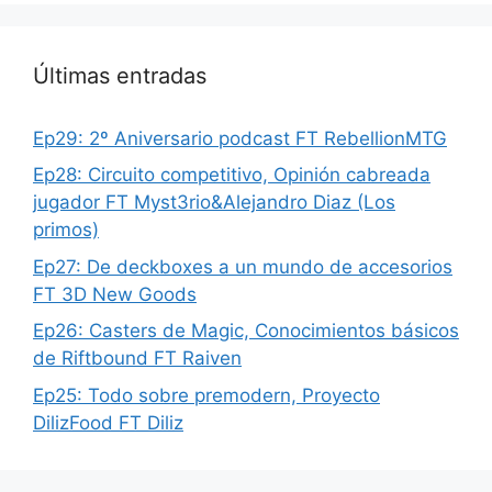
Últimas entradas
Ep29: 2º Aniversario podcast FT RebellionMTG
Ep28: Circuito competitivo, Opinión cabreada
jugador FT Myst3rio&Alejandro Diaz (Los
primos)
Ep27: De deckboxes a un mundo de accesorios
FT 3D New Goods
Ep26: Casters de Magic, Conocimientos básicos
de Riftbound FT Raiven
Ep25: Todo sobre premodern, Proyecto
DilizFood FT Diliz