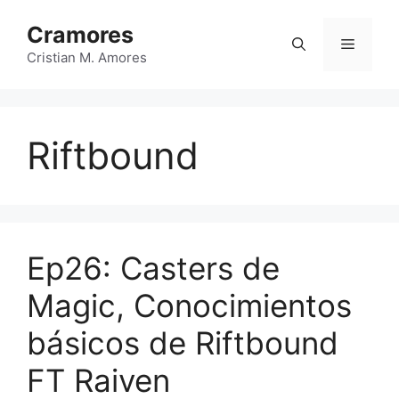
Saltar
Cramores
al
Menú
contenido
Cristian M. Amores
Riftbound
Ep26: Casters de
Magic, Conocimientos
básicos de Riftbound
FT Raiven